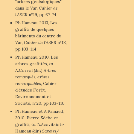
"arbres généalogiques"
dans le Var,
Cahier de
l’ASER
n°19, pp.67-74
Ph.Hameau, 2013, Les
graffiti de quelques
bâtiments du centre du
Var,
Cahier de l’ASER
n°18,
pp.103-114
Ph.Hameau, 2010, Les
arbres graffités,
in
A.Corvol (dir.)
Arbres
remarqués, arbres
remarquables
, Cahier
d’études Forêt,
Environnement et
Société, n°20, pp.103-110
Ph.Hameau et A.Painaud,
2010, Pierre Sèche et
graffiti,
in
‘A.Acovitsioti-
Hameau (dir.)
Savoirs/