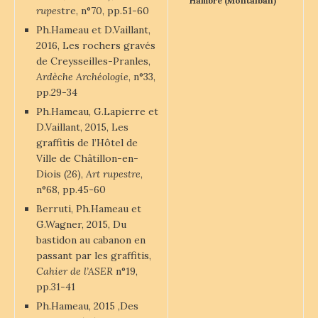
Hambre (Montalban)
rupes
tre, n°70, pp.51-60
Ph.Hameau et D.Vaillant,
2016, Les rochers gravés
de Creysseilles-Pranles,
Ardèche Archéologie
, n°33,
pp.29-34
Ph.Hameau, G.Lapierre et
D.Vaillant, 2015, Les
graffitis de l’Hôtel de
Ville de Châtillon-en-
Diois (26),
Art rupestre
,
n°68, pp.45-60
Berruti, Ph.Hameau et
G.Wagner, 2015, Du
bastidon au cabanon en
passant par les graffitis,
Cahier de l’ASER
n°19,
pp.31-41
Ph.Hameau, 2015 ,Des