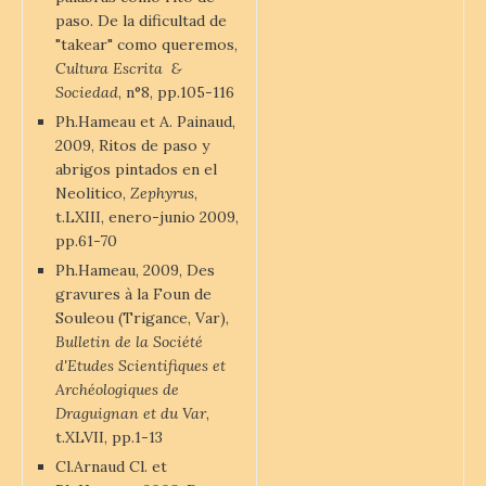
paso. De la dificultad de
"takear" como queremos,
Cultura Escrita &
Sociedad
, n°8, pp.105-116
Ph.Hameau et A. Painaud,
2009, Ritos de paso y
abrigos pintados en el
Neolitico,
Zephyrus
,
t.LXIII, enero-junio 2009,
pp.61-70
Ph.Hameau, 2009, Des
gravures à la Foun de
Souleou (Trigance, Var),
Bulletin de la Société
d'Etudes Scientifiques et
Archéologiques de
Draguignan et du Var
,
t.XLVII, pp.1-13
Cl.Arnaud Cl. et