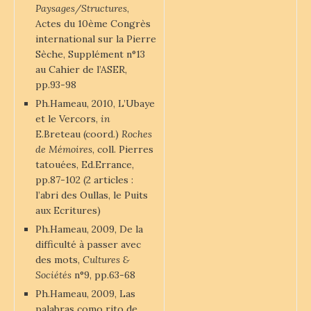
Paysages/Structures
,
Actes du 10ème Congrès
international sur la Pierre
Sèche, Supplément n°13
au Cahier de l’ASER,
pp.93-98
Ph.Hameau, 2010, L’Ubaye
et le Vercors,
in
E.Breteau (coord.)
Roches
de Mémoires
, coll. Pierres
tatouées, Ed.Errance,
pp.87-102 (2 articles :
l’abri des Oullas, le Puits
aux Ecritures)
Ph.Hameau, 2009, De la
difficulté à passer avec
des mots,
Cultures &
Sociétés
n°9, pp.63-68
Ph.Hameau, 2009, Las
palabras como rito de