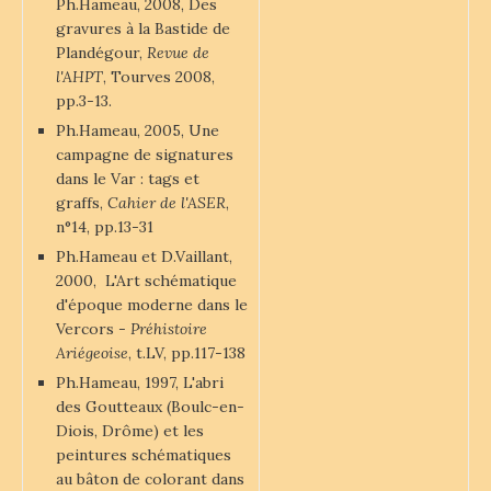
Ph.Hameau, 2008, Des
gravures à la Bastide de
Plandégour,
Revue de
l'AHPT
, Tourves 2008,
pp.3-13.
Ph.Hameau, 2005, Une
campagne de signatures
dans le Var : tags et
graffs,
Cahier de l'ASER
,
n°14, pp.13-31
Ph.Hameau et D.Vaillant,
2000, L'Art schématique
d'époque moderne dans le
Vercors -
Préhistoire
Ariégeoise
, t.LV, pp.117-138
Ph.Hameau, 1997, L'abri
des Goutteaux (Boulc-en-
Diois, Drôme) et les
peintures schématiques
au bâton de colorant dans