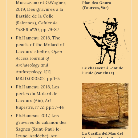
Murazzano et G.Wagner,
Plan des Gours
(Tourves, Var)
2019, Des gravures à la
Bastide de la Colle
(Salernes),
Cahier de
l’ASER
n°20, pp.79-87
Ph.Hameau, 2018, The
pearls of the Molard of
Lavours’ shelter,
Open
Access Journal of
Archaeology and
Le chasseur à Font de
Anthropology
, 1[1],
l'Oule (Vaucluse)
MS.ID.000502, pp.1-5
Ph.Hameau, 2018, Les
perles du Molard de
Lavours (Ain),
Art
Rupestre
, n°72, pp.37-44
Ph.Hameau, 2017, Les
gravures du cabanon des
Sagnes (Saint-Paul-le-
La Casilla del Mas del
Jeune, Ardèche),
Art