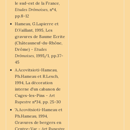
le sud-est de la France,
Etudes Drômoises
, n°4,
pp.8-12
Hameau, G.Lapierre et
D.Vaillant, 1995, Les
gravures de Baume Ecrite
(Châteauneuf-du-Rhône,
Drôme) -
Etudes
Drômoises
, 1995/1, pp.37-
45
A.Acovitsioti-Hameau,
Ph.Hameau et R.Lesch,
1994, La décoration
interne d'un cabanon de
Cuges-les-Pins -
Art
Rupestre
n°34, pp. 25-30
'A.Acovitsioti-Hameau et
Ph.Hameau, 1994,
Gravures de bergers en
Centre-Var -
Art Rupestre