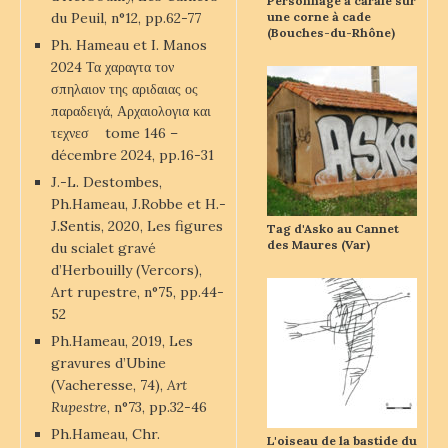
Personnage à carafe sur
du Peuil, n°12, pp.62-77
une corne à cade
(Bouches-du-Rhône)
Ph. Hameau et I. Manos
2024 Τα χαραγτα τον
σπηλαιον της αριδαιας ος
παραδειγά, Αρχαιολογια και
τεχνεσ tome 146 –
décembre 2024, pp.16-31
J.-L. Destombes,
Ph.Hameau, J.Robbe et H.-
J.Sentis, 2020, Les figures
Tag d'Asko au Cannet
des Maures (Var)
du scialet gravé
d’Herbouilly (Vercors),
Art rupestre, n°75, pp.44-
52
Ph.Hameau, 2019, Les
gravures d’Ubine
(Vacheresse, 74),
Art
Rupestre
, n°73, pp.32-46
Ph.Hameau, Chr.
L'oiseau de la bastide du