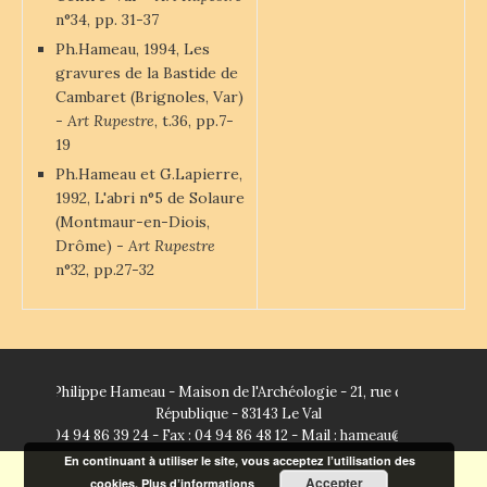
n°34, pp. 31-37
Ph.Hameau, 1994, Les
gravures de la Bastide de
Cambaret (Brignoles, Var)
-
Art Rupestre
, t.36, pp.7-
19
Ph.Hameau et G.Lapierre,
1992, L'abri n°5 de Solaure
(Montmaur-en-Diois,
Drôme) -
Art Rupestre
n°32, pp.27-32
Philippe Hameau - Maison de l'Archéologie - 21, rue de la
République - 83143 Le Val
Tel : 04 94 86 39 24 - Fax : 04 94 86 48 12 - Mail :
hameau@unice.fr
En continuant à utiliser le site, vous acceptez l’utilisation des
Accepter
cookies.
Plus d’informations